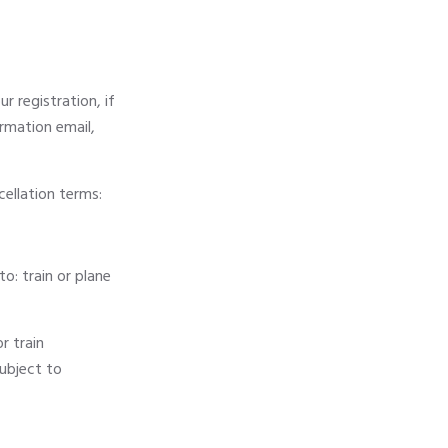
r registration, if
irmation email,
ellation terms:
o: train or plane
r train
subject to