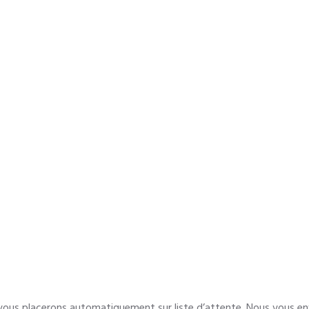
 vous placerons automatiquement sur liste d’attente. Nous vous en