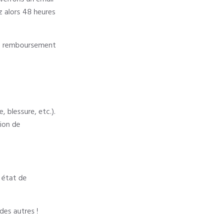
ez alors 48 heures
 de remboursement
 blessure, etc.).
tion de
r état de
des autres !